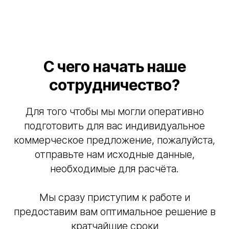
Вы даже можете
защиты
сами
С чего начать наше
сотрудничество?
Презентация для Клиентов
ООО «Гулидов и Гулидова»
Для того чтобы мы могли оперативно
Обращаем Ваше внимание что цены могут
подготовить для вас индивидуальное
изменяться уточняйте пожалуйста
актуализированные данные по телефону
коммерческое предложение, пожалуйста,
отправьте нам исходные данные,
Презентация
необходимые для расчёта.
Оставить заявку
Мы сразу приступим к работе и
предоставим вам оптимальное решение в
кратчайшие сроки