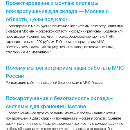
Проектирование и монтаж системы
пожаротушения для склада — Москва и
область, цены под ключ
Проектируем и монтируем автоматические системы пожаротушения для
складов в Москве, Московской области и соседних регионах. Водяное или
порошковое тушение под ключ: проект, оборудование, монтаж, ПНР,
гарантия. Цены от 1200 руб./м². Работаем по нормативам МЧС,
обеспечиваем надежную защиту любых складов, включая высотные,
стеллажные и с мезонином."
Почему мы регистрируем наши работы в МЧС
Лицензированная компания
России
Обращаясь в нашу компанию вы можете быть
Регистрация работ по пожарной безопасности в МЧС России
уверенными в качестве выполняемых нами услуг.
Мы несем полную юридическую ответственность
Пожаротушение и безопасность склада –
на законодательном уровне
системы для хранения | Isetane
Профессиональное проектирование, монтаж и обслуживание систем
пожаротушения для складских помещений в Москве и области. Оцените
риски, получите полный расчёт стоимости, конкретные рекомендации по
выбору оборудования и комплексную защиту склада от пожара. Все