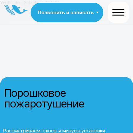
Verification: 85fa2fce6c370118
Позвонить и написать
Порошковое
пожаротушение
Рассматриваем плюсы и минусы установки
порошковых систем пожаротушения: эффективность
в разных помещениях, ограничения, нюансы
обслуживания и сравнение с альтернативными
решениями. Помогаем выбрать подходящий вариант
для вашего объекта