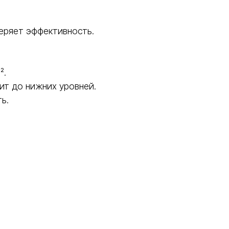
еряет эффективность.
².
ит до нижних уровней.
ь.