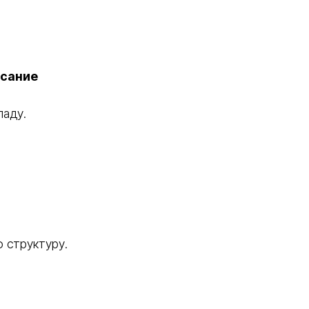
исание
ладу.
 структуру.