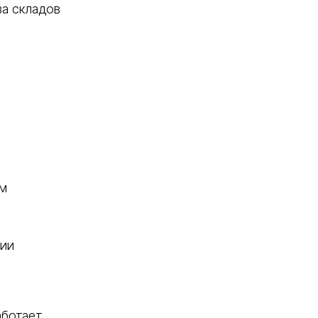
ва складов
ом
ции
аботает.