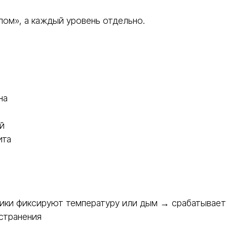
лом», а каждый уровень отдельно.
на
й
ита
ики фиксируют температуру или дым → срабатывает 
странения