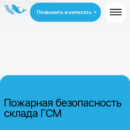
Verification: 85fa2fce6c370118
Позвонить и написать
Пожарная безопасность
склада ГСМ
Пожарная безопасность склада ГСМ: основные
требования к размещению, оснащению,
противопожарным системам, организации хранения