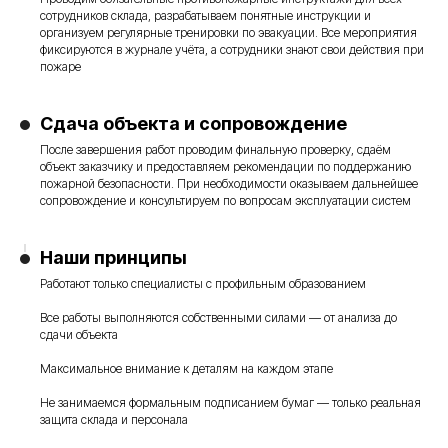
сотрудников склада, разрабатываем понятные инструкции и
организуем регулярные тренировки по эвакуации. Все мероприятия
фиксируются в журнале учёта, а сотрудники знают свои действия при
пожаре
Сдача объекта и сопровождение
После завершения работ проводим финальную проверку, сдаём
Преимущества работы с нами
объект заказчику и предоставляем рекомендации по поддержанию
пожарной безопасности. При необходимости оказываем дальнейшее
сопровождение и консультируем по вопросам эксплуатации систем
Наши принципы
01
02
Работают только специалисты с профильным образованием
Все работы выполняются собственными силами — от анализа до
сдачи объекта
У нас лучшие це
Максимальное внимание к деталям на каждом этапе
зарабатываем 
Мы выполним монтаж любых
оборудования.
Не занимаемся формальным подписанием бумаг — только реальная
систем противопожарной
защита склада и персонала
Вы даже можете
защиты