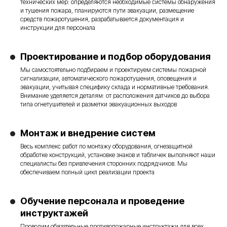
технических мер: определяются необходимые системы обнаружения
и тушения пожара, планируются пути эвакуации, размещение
средств пожаротушения, разрабатывается документация и
инструкции для персонала
Проектирование и подбор оборудования
Мы самостоятельно подбираем и проектируем системы пожарной
сигнализации, автоматического пожаротушения, оповещения и
эвакуации, учитывая специфику склада и нормативные требования.
Внимание уделяется деталям: от расположения датчиков до выбора
типа огнетушителей и разметки эвакуационных выходов
Лицензированная компания
Монтаж и внедрение систем
Обращаясь в нашу компанию вы можете быть
уверенными в качестве выполняемых нами услуг.
Весь комплекс работ по монтажу оборудования, огнезащитной
Мы несем полную юридическую ответственность
обработке конструкций, установке знаков и табличек выполняют наши
на законодательном уровне
специалисты без привлечения сторонних подрядчиков. Мы
обеспечиваем полный цикл реализации проекта
Обучение персонала и проведение
инструктажей
Проводим обязательные противопожарные инструктажи для всех