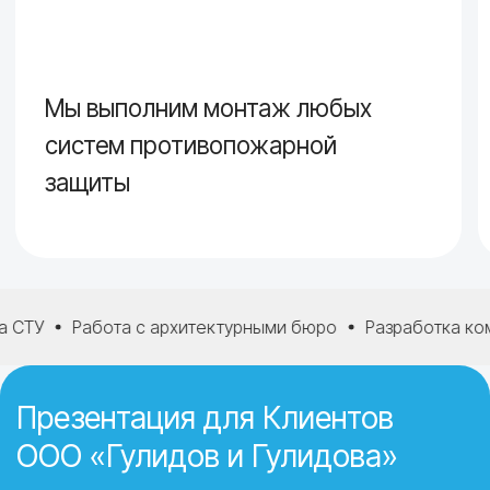
У
Работа с архитектурными бюро
Разработка компл