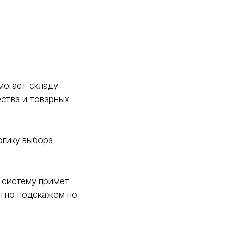
могает складу
ства и товарных
огику выбора
 систему примет
атно подскажем по