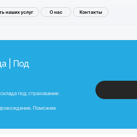
ь наших услуг
О нас
Контакты
а | Под
склада под страхование:
опровождение. Поможем