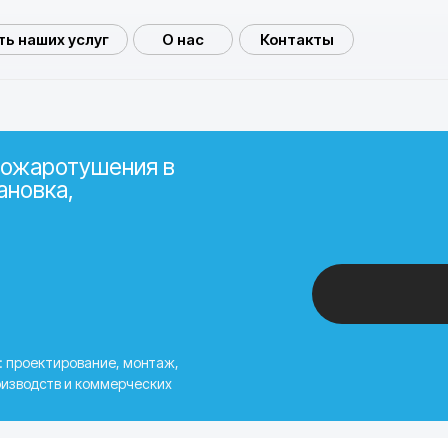
ь наших услуг
О нас
Контакты
пожаротушения в
ановка,
: проектирование, монтаж,
оизводств и коммерческих